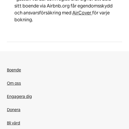
sitt boende via Airbnb.org får egendomsskydd
och ansvarsförsäkring med
AirCover
för varje
bokning.
Boende
Om oss
Engagera dig
Donera
Bli värd