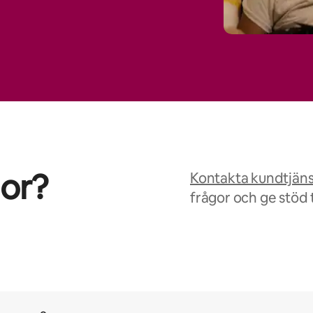
gor?
Kontakta kundtjän
frågor och ge stöd t