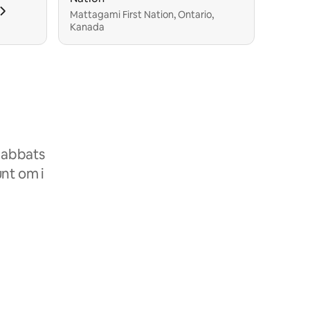
Mattagami First Nation, Ontario,
Kanada
rabbats
unt om i