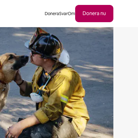
Donera nu
Donera
Svar
Om