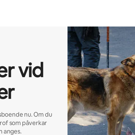
er vid
er
idsboende nu. Om du
trof som påverkar
m anges.