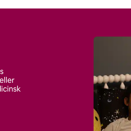
is
ller
icinsk