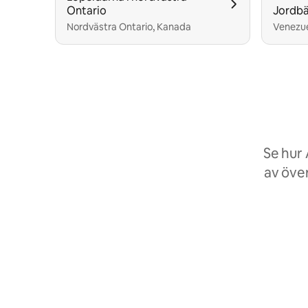
Ontario
Jordbä
Nordvästra Ontario, Kanada
Venezu
Se hur
av över