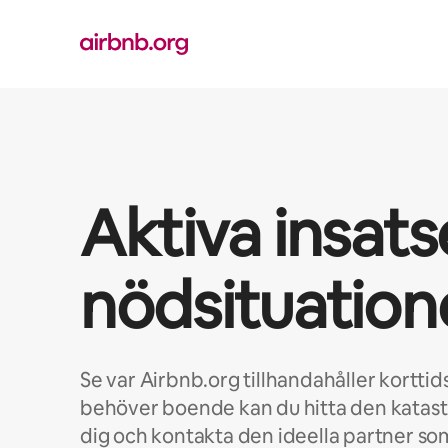
Hoppa
till
innehåll
Aktiva insats
nödsituation
Se var Airbnb.org tillhandahåller kortt
behöver boende kan du hitta den katas
dig och kontakta den ideella partner so