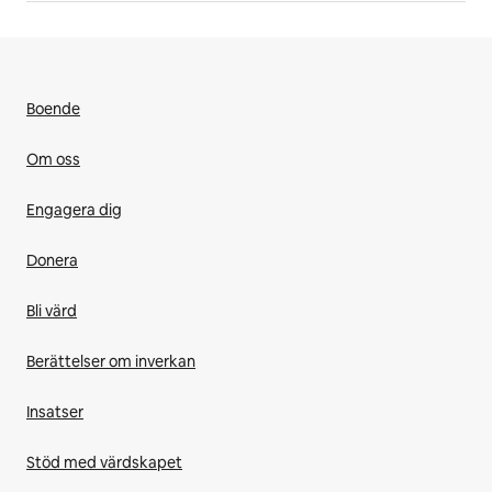
Boende
Om oss
Engagera dig
Donera
Bli värd
Berättelser om inverkan
Insatser
Stöd med värdskapet