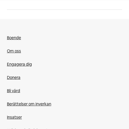
Boende
Om oss
Engagera dig
Donera
Bli värd
Berättelser om inverkan
Insatser