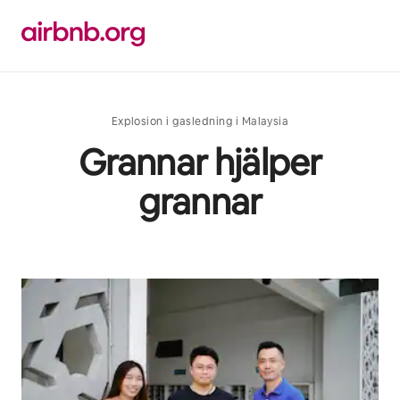
Hoppa
till
innehåll
Explosion i gasledning i Malaysia
Grannar hjälper
grannar