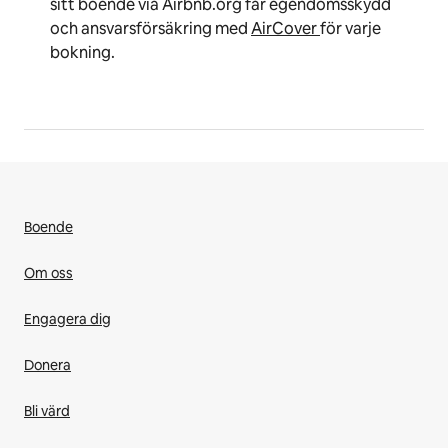
sitt boende via Airbnb.org får egendomsskydd
och ansvarsförsäkring med
AirCover
för varje
bokning.
Boende
Om oss
Engagera dig
Donera
Bli värd