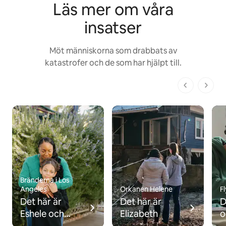
Läs mer om våra
insatser
Möt människorna som drabbats av
katastrofer och de som har hjälpt till.
1 av 1 sidor
Bränderna i Los
Angeles
Orkanen Helene
F
Det här är
Det här är
D
Eshele och
Elizabeth
o
Brayden