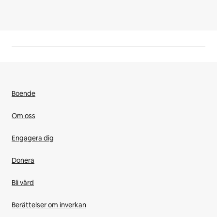
Boende
Om oss
Engagera dig
Donera
Bli värd
Berättelser om inverkan