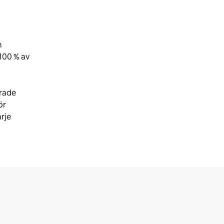
m
100 % av
erade
ör
arje