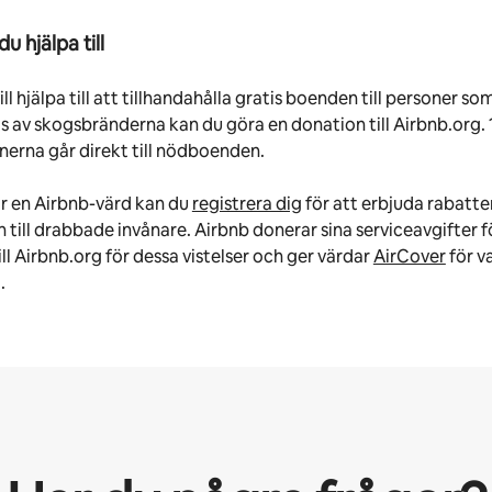
u hjälpa till
ll hjälpa till att tillhandahålla gratis boenden till personer so
 av skogsbränderna kan du göra en donation till Airbnb.org. 
nerna går direkt till nödboenden.
r en Airbnb-värd kan du
registrera dig
för att erbjuda rabatt
till drabbade invånare. Airbnb donerar sina serviceavgifter f
ill Airbnb.org för dessa vistelser och ger värdar
AirCover
för v
.