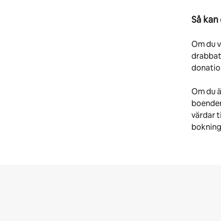
Så kan d
Om du vi
drabbats
donatio
Om du ä
boenden 
värdar t
bokning