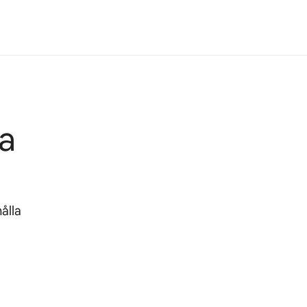
ia
ålla